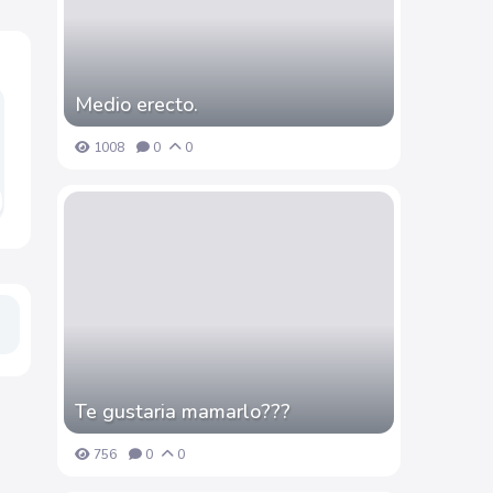
Medio erecto.
1008
0
0
Te gustaria mamarlo???
756
0
0