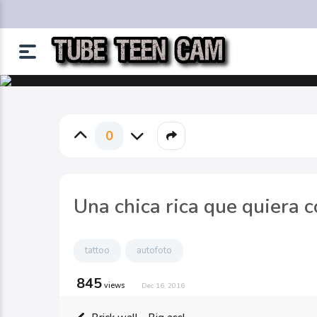
0
Una chica rica que quiera 
tattoo
autofoto
845
views
Dec 16, 2016