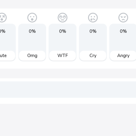
0%
0%
0%
0%
0%
ute
Omg
WTF
Cry
Angry