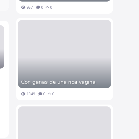
957
0
0
Con ganas de una rica vagina
1349
0
0