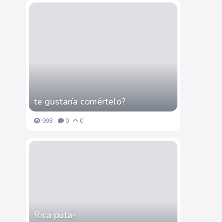
te gustaría comértelo?
998
0
0
Rica puta-