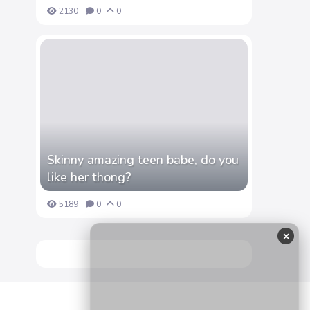
2130
0
0
Skinny amazing teen babe, do you
like her thong?
5189
0
0
×