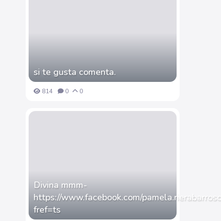
si te gusta comenta.
814
0
0
Divina mmm-
https://www.facebook.com/pamela.rierabarros
fref=ts