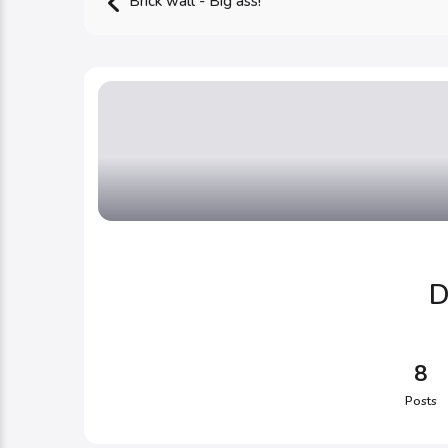
Brick wall - Big ass!
D
8
Posts