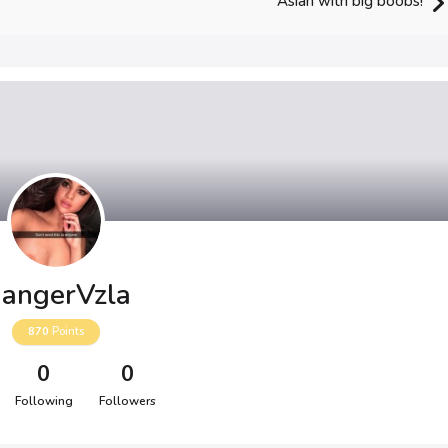
Asian with big boobs!
angerVzla
870
Points
0
0
Following
Followers